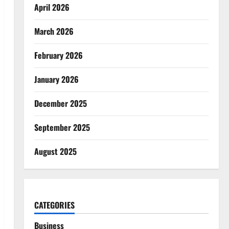
April 2026
March 2026
February 2026
January 2026
December 2025
September 2025
August 2025
CATEGORIES
Business