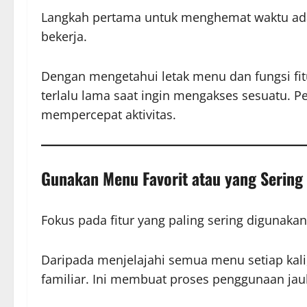
Langkah pertama untuk menghemat waktu ad
bekerja.
Dengan mengetahui letak menu dan fungsi fitu
terlalu lama saat ingin mengakses sesuatu.
mempercepat aktivitas.
Gunakan Menu Favorit atau yang Sering
Fokus pada fitur yang paling sering digunak
Daripada menjelajahi semua menu setiap kali
familiar. Ini membuat proses penggunaan jauh