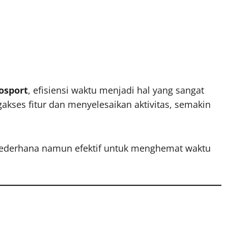
osport
, efisiensi waktu menjadi hal yang sangat
kses fitur dan menyelesaikan aktivitas, semakin
 sederhana namun efektif untuk menghemat waktu