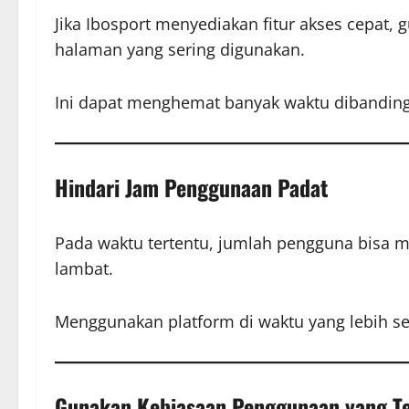
Jika Ibosport menyediakan fitur akses cepat,
halaman yang sering digunakan.
Ini dapat menghemat banyak waktu dibandi
Hindari Jam Penggunaan Padat
Pada waktu tertentu, jumlah pengguna bisa 
lambat.
Menggunakan platform di waktu yang lebih 
Gunakan Kebiasaan Penggunaan yang Te