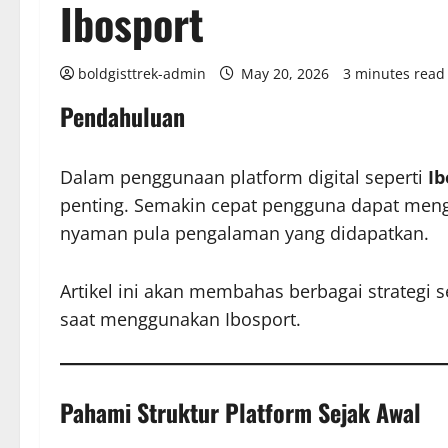
Ibosport
boldgisttrek-admin
May 20, 2026
3 minutes read
Pendahuluan
Dalam penggunaan platform digital seperti
Ib
penting. Semakin cepat pengguna dapat menga
nyaman pula pengalaman yang didapatkan.
Artikel ini akan membahas berbagai strategi
saat menggunakan Ibosport.
Pahami Struktur Platform Sejak Awal