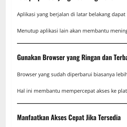
Aplikasi yang berjalan di latar belakang dap
Menutup aplikasi lain akan membantu mening
Gunakan Browser yang Ringan dan Terb
Browser yang sudah diperbarui biasanya lebih
Hal ini membantu mempercepat akses ke pla
Manfaatkan Akses Cepat Jika Tersedia