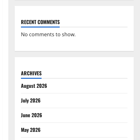
RECENT COMMENTS
No comments to show.
ARCHIVES
August 2026
July 2026
June 2026
May 2026