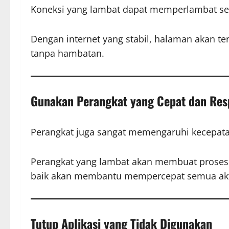
Koneksi yang lambat dapat memperlambat se
Dengan internet yang stabil, halaman akan ter
tanpa hambatan.
Gunakan Perangkat yang Cepat dan Res
Perangkat juga sangat memengaruhi kecepat
Perangkat yang lambat akan membuat proses l
baik akan membantu mempercepat semua aktiv
Tutup Aplikasi yang Tidak Digunakan