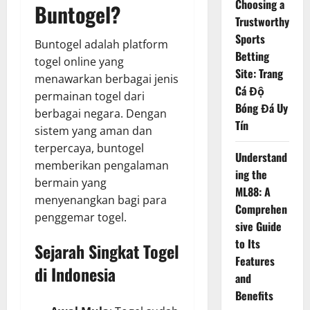
Choosing a
Buntogel?
Trustworthy
Sports
Buntogel adalah platform
Betting
togel online yang
Site: Trang
menawarkan berbagai jenis
Cá Độ
permainan togel dari
Bóng Đá Uy
berbagai negara. Dengan
Tín
sistem yang aman dan
terpercaya, buntogel
Understand
memberikan pengalaman
ing the
bermain yang
ML88: A
menyenangkan bagi para
Comprehen
penggemar togel.
sive Guide
to Its
Sejarah Singkat Togel
Features
di Indonesia
and
Benefits