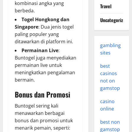
kombinasi angka yang
Travel
berbeda.
Togel Hongkong dan
Uncategorized
Singapore
: Dua jenis togel
paling populer yang
ditawarkan di platform ini.
gambling
Permainan Live
:
sites
Buntogel juga menyediakan
permainan live untuk
best
meningkatkan pengalaman
casinos
bermain.
not on
gamstop
Bonus dan Promosi
casino
Buntogel sering kali
online
menawarkan berbagai
bonus dan promosi untuk
best non
menarik pemain, seperti:
gamstop