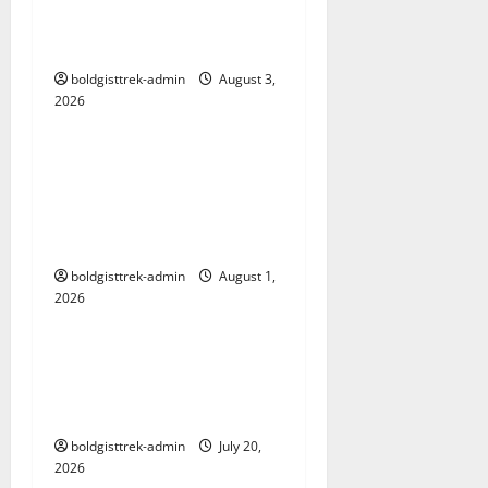
Ultimate Online Gaming
a
Platform
t
boldgisttrek-admin
August 3,
2026
Uncategorized
i
Panduan Lengkap Mengenai
o
Link Slot: Meningkatkan
n
SEO dan Keterlibatan
Pengguna
boldgisttrek-admin
August 1,
2026
Uncategorized
The Ultimate Guide to
Baccarat: Strategies, Rules,
and Tips for Success
boldgisttrek-admin
July 20,
2026