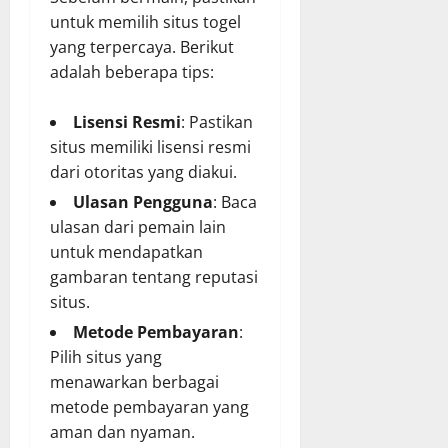
untuk memilih situs togel
yang terpercaya. Berikut
adalah beberapa tips:
Lisensi Resmi
: Pastikan
situs memiliki lisensi resmi
dari otoritas yang diakui.
Ulasan Pengguna
: Baca
ulasan dari pemain lain
untuk mendapatkan
gambaran tentang reputasi
situs.
Metode Pembayaran
:
Pilih situs yang
menawarkan berbagai
metode pembayaran yang
aman dan nyaman.