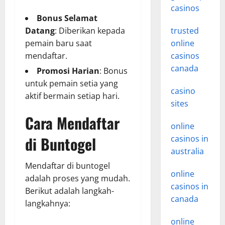
casinos
Bonus Selamat
Datang
: Diberikan kepada
trusted
pemain baru saat
online
mendaftar.
casinos
canada
Promosi Harian
: Bonus
untuk pemain setia yang
casino
aktif bermain setiap hari.
sites
Cara Mendaftar
online
di Buntogel
casinos in
australia
Mendaftar di buntogel
online
adalah proses yang mudah.
casinos in
Berikut adalah langkah-
canada
langkahnya:
online