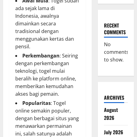
Awal Mula
: Togel sudah
ada sejak lama di
Indonesia, awalnya
dimainkan secara
RECENT
tradisional dengan
COMMENTS
menggunakan kertas dan
No
pensil.
comments
Perkembangan
: Seiring
to show.
dengan perkembangan
teknologi, togel mulai
beralih ke platform online,
memberikan kemudahan
akses bagi pemain.
ARCHIVES
Popularitas
: Togel
August
online semakin populer,
2026
dengan berbagai situs yang
menawarkan permainan
July 2026
ini, salah satunya adalah