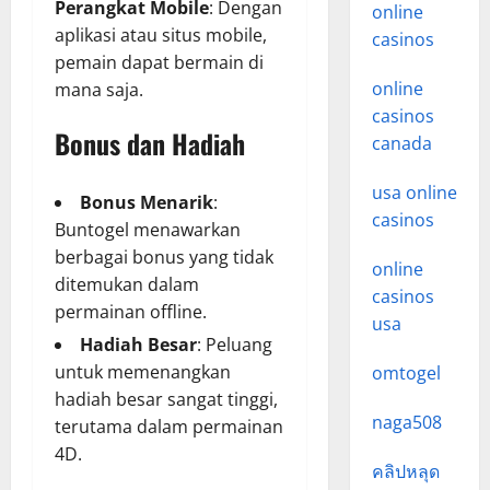
Perangkat Mobile
: Dengan
online
aplikasi atau situs mobile,
casinos
pemain dapat bermain di
online
mana saja.
casinos
Bonus dan Hadiah
canada
usa online
Bonus Menarik
:
casinos
Buntogel menawarkan
berbagai bonus yang tidak
online
ditemukan dalam
casinos
permainan offline.
usa
Hadiah Besar
: Peluang
untuk memenangkan
omtogel
hadiah besar sangat tinggi,
naga508
terutama dalam permainan
4D.
คลิปหลุด