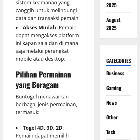
sistem keamanan yang
2025
canggih untuk melindungi
data dan transaksi pemain.
August
Akses Mudah
: Pemain
2025
dapat mengakses platform
ini kapan saja dan di mana
saja melalui perangkat
mobile atau desktop.
CATEGORIES
Pilihan Permainan
Business
yang Beragam
Gaming
Buntogel menawarkan
News
berbagai jenis permainan,
termasuk:
Other
Togel 4D, 3D, 2D
:
Tech
Pemain dapat memilih