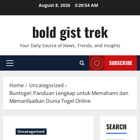
Skip
August 8, 2026
3:20:55 AM
to
content
bold gist trek
Your Daily Source of News, Trends, and Insights
SUBSCRIBE
Primary
Menu
Home
Uncategorized
Buntogel: Panduan Lengkap untuk Memahami dan
Memanfaatkan Dunia Togel Online
SEARCH
Uncategorized