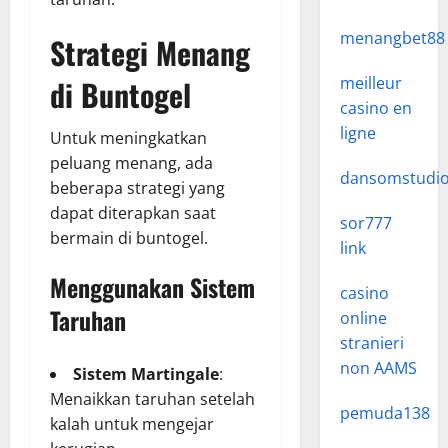
menangbet88
Strategi Menang
di Buntogel
meilleur
casino en
ligne
Untuk meningkatkan
peluang menang, ada
dansomstudi
beberapa strategi yang
dapat diterapkan saat
sor777
bermain di buntogel.
link
Menggunakan Sistem
casino
Taruhan
online
stranieri
non AAMS
Sistem Martingale
:
Menaikkan taruhan setelah
pemuda138
kalah untuk mengejar