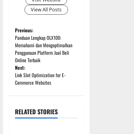
View All Posts
P
Previous:
Panduan Lengkap OLX100:
o
Memahami dan Mengoptimalkan
Penggunaan Platform Jual Beli
s
Online Terbaik
t
Next:
Link Slot Optimization for E-
n
Commerce Websites
a
v
RELATED STORIES
i
Uncategorized
g
Discovering MEGA88: The