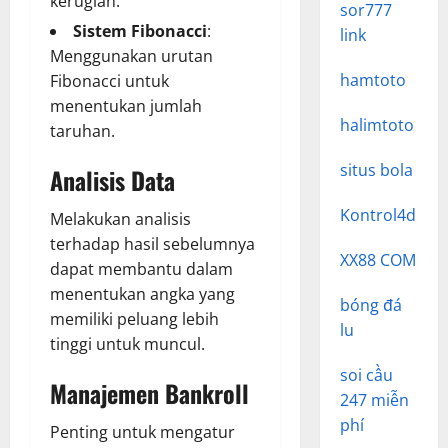
kerugian.
sor777
Sistem Fibonacci
:
link
Menggunakan urutan
hamtoto
Fibonacci untuk
menentukan jumlah
halimtoto
taruhan.
situs bola
Analisis Data
Kontrol4d
Melakukan analisis
terhadap hasil sebelumnya
XX88 COM
dapat membantu dalam
menentukan angka yang
bóng đá
memiliki peluang lebih
lu
tinggi untuk muncul.
soi cầu
Manajemen Bankroll
247 miễn
phí
Penting untuk mengatur