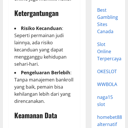
Best
Ketergantungan
Gambling
Sites
Risiko Kecanduan
:
Canada
Seperti permainan judi
lainnya, ada risiko
Slot
kecanduan yang dapat
Online
mengganggu kehidupan
Terpercaya
sehari-hari.
OKESLOT
Pengeluaran Berlebih
:
Tanpa manajemen bankroll
WWBOLA
yang baik, pemain bisa
kehilangan lebih dari yang
naga15
direncanakan.
slot
Keamanan Data
homebet88
alternatif