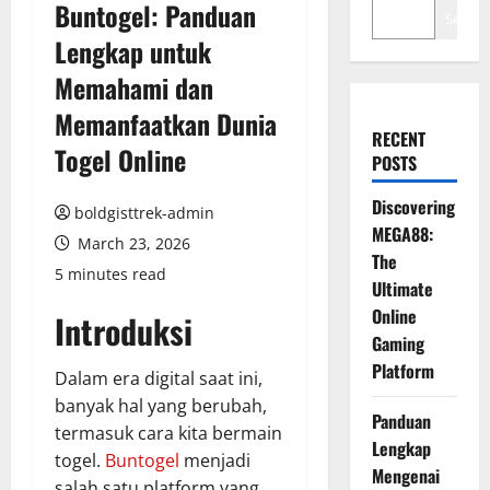
Buntogel: Panduan
Search
Lengkap untuk
Memahami dan
Memanfaatkan Dunia
RECENT
Togel Online
POSTS
Discovering
boldgisttrek-admin
MEGA88:
March 23, 2026
The
5 minutes read
Ultimate
Online
Introduksi
Gaming
Platform
Dalam era digital saat ini,
banyak hal yang berubah,
Panduan
termasuk cara kita bermain
Lengkap
togel.
Buntogel
menjadi
Mengenai
salah satu platform yang